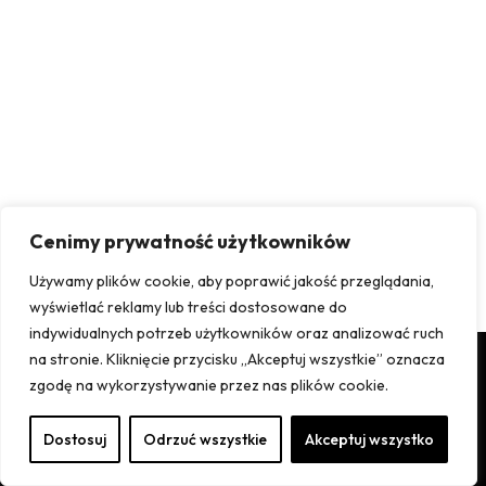
Cenimy prywatność użytkowników
Używamy plików cookie, aby poprawić jakość przeglądania,
wyświetlać reklamy lub treści dostosowane do
indywidualnych potrzeb użytkowników oraz analizować ruch
na stronie. Kliknięcie przycisku „Akceptuj wszystkie” oznacza
zgodę na wykorzystywanie przez nas plików cookie.
2025 © Krzywachata. Wszelkie Prawa zastrzeżone.
Dostosuj
Odrzuć wszystkie
Akceptuj wszystko
Strone wykonała firma Aronmeiden