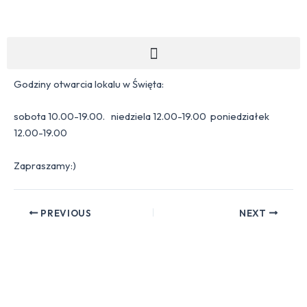
Skip
Post
to
navigation
content
Menu
Godziny otwarcia lokalu w Święta:
sobota 10.00-19.00. niedziela 12.00-19.00 poniedziałek
12.00-19.00
Zapraszamy:)
PREVIOUS
NEXT