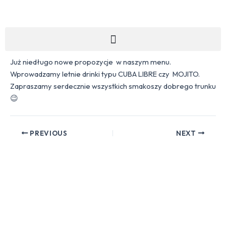
Skip
Post
to
navigation
content
Menu
Już niedługo nowe propozycje w naszym menu.
Wprowadzamy letnie drinki typu CUBA LIBRE czy MOJITO.
Zapraszamy serdecznie wszystkich smakoszy dobrego trunku
😉
PREVIOUS
NEXT