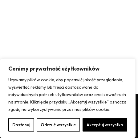
Cenimy prywatność użytkowników
Używamy plików cookie, aby poprawić jakość przeglądania,
wyświetlać reklamy lub treści dostosowane do
indywidualnych potrzeb użytkowników oraz analizować ruch
na stronie. Kliknięcie przycisku „Akceptuj wszystkie” oznacza
zgodę na wykorzystywanie przez nas plików cookie.
2025 © Krzywachata. Wszelkie Prawa zastrzeżone.
Dostosuj
Odrzuć wszystkie
Akceptuj wszystko
Strone wykonała firma Aronmeiden