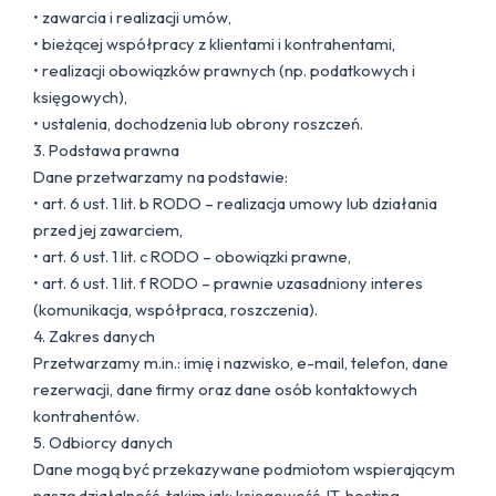
• zawarcia i realizacji umów,
• bieżącej współpracy z klientami i kontrahentami,
• realizacji obowiązków prawnych (np. podatkowych i
księgowych),
• ustalenia, dochodzenia lub obrony roszczeń.
3. Podstawa prawna
Dane przetwarzamy na podstawie:
• art. 6 ust. 1 lit. b RODO – realizacja umowy lub działania
przed jej zawarciem,
• art. 6 ust. 1 lit. c RODO – obowiązki prawne,
• art. 6 ust. 1 lit. f RODO – prawnie uzasadniony interes
(komunikacja, współpraca, roszczenia).
4. Zakres danych
Przetwarzamy m.in.: imię i nazwisko, e-mail, telefon, dane
rezerwacji, dane firmy oraz dane osób kontaktowych
kontrahentów.
5. Odbiorcy danych
Dane mogą być przekazywane podmiotom wspierającym
naszą działalność, takim jak: księgowość, IT, hosting,